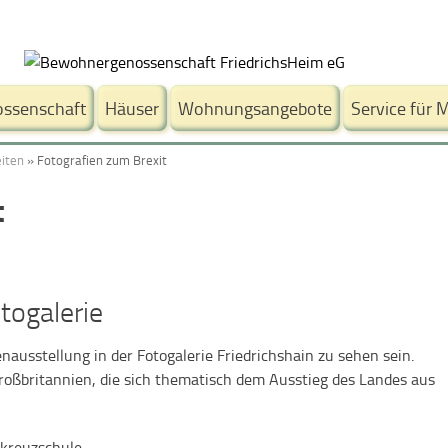
ssenschaft
Häuser
Wohnungsangebote
Service für M
iten
»
Fotografien zum Brexit
t
togalerie
ausstellung in der Fotogalerie Friedrichshain zu sehen sein.
 Großbritannien, die sich thematisch dem Ausstieg des Landes aus
tkreuzschule