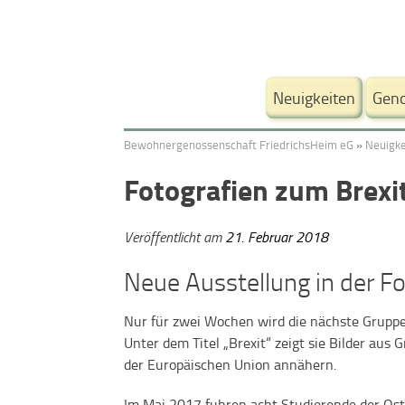
Weiter
zum
Neuigkeiten
Geno
Inhalt.
Bewohnergenossenschaft FriedrichsHeim eG
»
Neuigke
Fotografien zum Brexi
Veröffentlicht am
21. Februar 2018
Neue Ausstellung in der Fo
Nur für zwei Wochen wird die nächste Gruppen
Unter dem Titel „Brexit“ zeigt sie Bilder aus
der Europäischen Union annähern.
Im Mai 2017 fuhren acht Studierende der Os