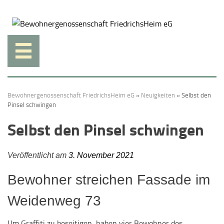
Weiter
zum
Inhalt.
Bewohnergenossenschaft FriedrichsHeim eG
»
Neuigkeiten
»
Selbst den
Pinsel schwingen
Selbst den Pinsel schwingen
Veröffentlicht am
3. November 2021
Bewohner streichen Fassade im
Weidenweg 73
Um Graffiti zu beseitigen, haben vier Bewohner des