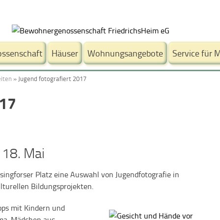
ssenschaft
Häuser
Wohnungsangebote
Service für M
iten
»
Jugend fotografiert 2017
017
 18. Mai
singforser Platz eine Auswahl von Jugendfotografie in
turellen Bildungsprojekten.
ps mit Kindern und
Roma-Mädchen aus