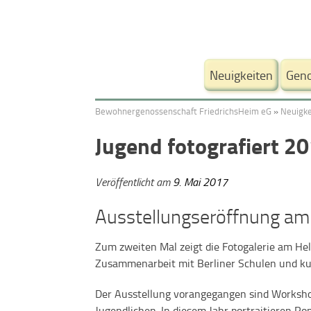
Weiter
zum
Neuigkeiten
Geno
Inhalt.
Bewohnergenossenschaft FriedrichsHeim eG
»
Neuigke
Jugend fotografiert 2
Veröffentlicht am
9. Mai 2017
Ausstellungseröffnung am
Zum zweiten Mal zeigt die Fotogalerie am Hel
Zusammenarbeit mit Berliner Schulen und kul
Der Ausstellung vorangegangen sind Worksho
Jugendlichen. In diesem Jahr portraitieren 