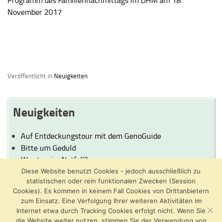
Programm des Familiennachmittags im DHM am 18.
November 2017
Veröffentlicht in
Neuigkeiten
Neuigkeiten
Auf Entdeckungstour mit dem GenoGuide
Bitte um Geduld
Was tun im Notfall?
Genießen Sie die Ostertage!
Diese Website benutzt Cookies - jedoch ausschließlich zu
statistischen oder rein funktionalen Zwecken (Session
Cookies). Es kommen in keinem Fall Cookies von Drittanbietern
zum Einsatz. Eine Verfolgung Ihrer weiteren Aktivitäten im
Internet etwa durch Tracking Cookies erfolgt nicht. Wenn Sie
Inhalt
Bekanntmachungen
Datenschutz
die Website weiter nutzen, stimmen Sie der Verwendung von