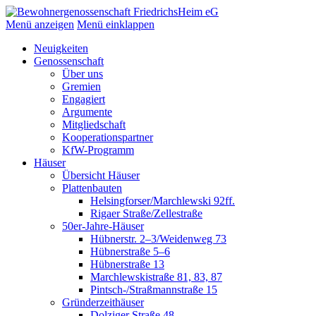
Weiter
zum
Menü anzeigen
Menü einklappen
Inhalt.
Neuigkeiten
Genossenschaft
Über uns
Gremien
Engagiert
Argumente
Mitgliedschaft
Kooperationspartner
KfW-Programm
Häuser
Übersicht Häuser
Plattenbauten
Helsingforser/Marchlewski 92ff.
Rigaer Straße/Zellestraße
50er-Jahre-Häuser
Hübnerstr. 2–3/Weidenweg 73
Hübnerstraße 5–6
Hübnerstraße 13
Marchlewskistraße 81, 83, 87
Pintsch-/Straßmannstraße 15
Gründerzeithäuser
Dolziger Straße 48