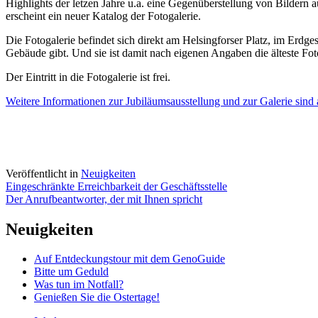
Highlights der letzen Jahre u.a. eine Gegenüberstellung von Bildern
erscheint ein neuer Katalog der Fotogalerie.
Die Fotogalerie befindet sich direkt am Helsingforser Platz, im Erdg
Gebäude gibt. Und sie ist damit nach eigenen Angaben die älteste Fot
Der Eintritt in die Fotogalerie ist frei.
Weitere Informationen zur Jubiläumsausstellung und zur Galerie sind 
Veröffentlicht in
Neuigkeiten
Beitragsnavigation
Eingeschränkte Erreichbarkeit der Geschäftsstelle
Der Anrufbeantworter, der mit Ihnen spricht
Neuigkeiten
Auf Entdeckungstour mit dem GenoGuide
Bitte um Geduld
Was tun im Notfall?
Genießen Sie die Ostertage!