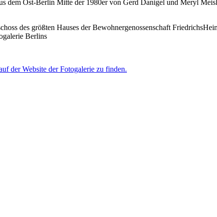
 aus dem Ost-Berlin Mitte der 1980er von Gerd Danigel und Meryl Meis
eschoss des größten Hauses der Bewohnergenossenschaft FriedrichsHeim. 
ogalerie Berlins
auf der Website der Fotogalerie zu finden.