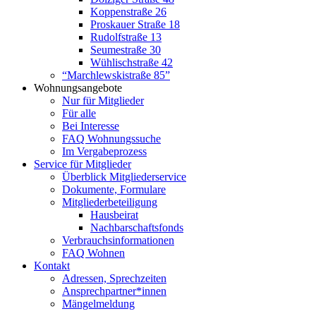
Koppenstraße 26
Proskauer Straße 18
Rudolfstraße 13
Seumestraße 30
Wühlischstraße 42
“Marchlewskistraße 85”
Wohnungsangebote
Nur für Mitglieder
Für alle
Bei Interesse
FAQ Wohnungssuche
Im Vergabeprozess
Service für Mitglieder
Überblick Mitgliederservice
Dokumente, Formulare
Mitgliederbeteiligung
Hausbeirat
Nachbarschaftsfonds
Verbrauchsinformationen
FAQ Wohnen
Kontakt
Adressen, Sprechzeiten
Ansprechpartner*innen
Mängelmeldung